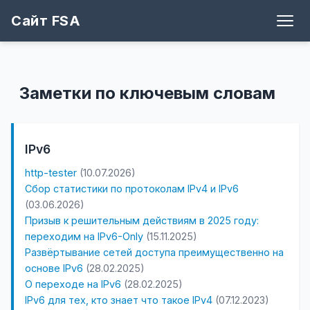
Сайт FSA
Блог
Теги
Игры
Архив
Рецепты
Поддержать
Github
Заметки по ключевым словам
IPv6
http-tester
(10.07.2026)
Сбор статистики по протоколам IPv4 и IPv6
(03.06.2026)
Призыв к решительным действиям в 2025 году:
переходим на IPv6-Only
(15.11.2025)
Развёртывание сетей доступа преимущественно на
основе IPv6
(28.02.2025)
О переходе на IPv6
(28.02.2025)
IPv6 для тех, кто знает что такое IPv4
(07.12.2023)