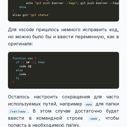
        echo 
"git push 
$server
 --tags"
done
}
alias gst
=
'git status'
Для vscode пришлось немного исправить код,
но можно было бы и ввести переменную, как в
оригинале:
function
 vsc 
{
if
((
 $# 
))
; 
then
else
fi
}
Осталось настроить сокращения для часто
используемых путей, например
для папки
www
. В этом случае достаточно будет
/var/www
ввести в командной строке
, чтобы
~www
попасть в необходимую папку.