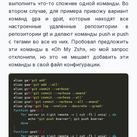
выполнить что-то сложнее одной команды. Во
втором случае, для примера привожу вариант
команд gpa и gpat, которые находят все
настроенные удалённые репозитории в
репозитории git и делают команды push и push
с тегами во все из них. Пробовал предложить
эти команды в «Oh My Zsh», но мой запрос
отклонили, но это не мешает добавить эти
команды в свой файл конфигурации.
alias ga
=
'git add'
alias gaa
=
'git add --all'
alias gc
=
'git commit --verbose'
alias gc!
=
'git commit --verbose --amend'
alias gca
=
'git commit --verbose --all'
alias gca!
=
'git commit --verbose --all --amend'
alias glog
=
'git log --oneline --decorate --graph'
function
 gpa
()
{
for
 server in 
$(
git remote -v | cut -f1 | uniq
)
 ; 
do
        echo 
"git push 
$server
"
done
}
function
 gpat
()
{
for
 server in 
$(
git remote -v | cut -f1 | uniq
)
 ; 
do