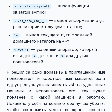
— вызов функции
$(git_status_symbol)
git_status_symbol;
— вывод информации о git
${vcs_info_msg_0_}
репозитории в текущем каталоге;
— вывод текущего пути с заменой
%~
домашнего каталога на «~»;
— условный оператор, который
%(#.#.$)
выводит
для root и
для других
#
$
пользователей.
Я решил за одно добавить в приглашении имя
пользователя и короткое имя машины, если
вдруг решусь устанавливать zsh на удалённые
машины и использовать его, так будет
понятнее с какой машиной я работаю.
Локально у себя на компьютере лучше убрать,
чтобы сэкономить место на экране, как это