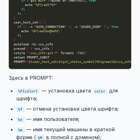
if
 ! git diff --quiet &> /dev/null; 
then
      echo 
"%F{red}*%f"
fi
fi
}
user_host_ssh
()
{
if
[[
 -n 
"
$SSH_CONNECTION
"
||
 -n 
"
$SUDO_USER
"
]]
; 
then
    echo 
'%F{red}%n@%m%f:'
fi
}
precmd
()
{
 vcs_info 
}
zstyle 
':vcs_info:git:*'
 formats 
'[%b]'
PROMPT
=
'$(user_host_ssh)$(git_status_symbol)%F{green}${vcs_info_msg
Здесь в PROMPT:
— установка цвета
для
%F{color}
color
шрифта;
— отмена установки цвета шрифта;
%f
— имя пользователя;
%n
— имя текущей машины в краткой
%m
форме (
в полной с доменом);
%M