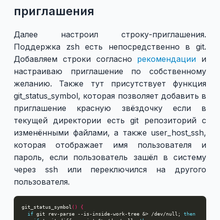
приглашения
Далее настроил строку-приглашения.
Поддержка zsh есть непосредственно в git.
Добавляем строки согласно
рекомендации
и
настраиваю приглашение по собственному
желанию. Также тут присутствует функция
git_status_symbol, которая позволяет добавить в
приглашение красную звёздочку если в
текущей директории есть git репозиторий с
изменёнными файлами, а также user_host_ssh,
которая отображает имя пользователя и
пароль, если пользователь зашёл в систему
через ssh или переключился на другого
пользователя.
git_status_symbol
()
{
if
 git rev-parse --is-inside-work-tree &> /dev/null; 
then