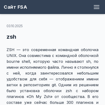
Сайт FSA
Блог
Теги
Игры
Архив
Рецепты
Поддержать
Github
03.10.2025
zsh
ZSH — это современная командная оболочка
UNIX. Она совместима с командной оболочкой
bourne shell, которую часто называют sh, по
имени исполняемого файла. Лично я столкнулся
с ней, когда заинтересовался небольшим
удобством для себя — отображением имени
ветки в репозиториях git. Одним из решением
было установка оболочки zsh с набором
плагинов «Oh My Zsh» от сообщества. В его
составе уже сейчас больше 300 плагинов и