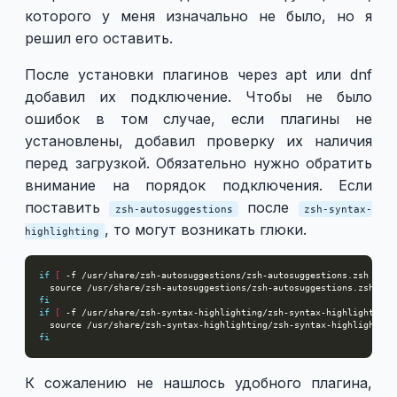
которого у меня изначально не было, но я
решил его оставить.
После установки плагинов через apt или dnf
добавил их подключение. Чтобы не было
ошибок в том случае, если плагины не
установлены, добавил проверку их наличия
перед загрузкой. Обязательно нужно обратить
внимание на порядок подключения. Если
поставить
после
zsh-autosuggestions
zsh-syntax-
, то могут возникать глюки.
highlighting
if
[
 -f /usr/share/zsh-autosuggestions/zsh-autosuggestions.zsh 
]
; 
t
fi
if
[
 -f /usr/share/zsh-syntax-highlighting/zsh-syntax-highlighting.
fi
К сожалению не нашлось удобного плагина,