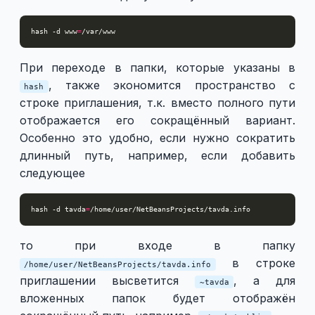
hash -d www
=
При переходе в папки, которые указаны в
, также экономится пространство с
hash
строке приглашения, т.к. вместо полного пути
отображается его сокращённый вариант.
Особенно это удобно, если нужно сократить
длинный путь, например, если добавить
следующее
hash -d tavda
=
то при входе в папку
в строке
/home/user/NetBeansProjects/tavda.info
приглашении высветится
, а для
~tavda
вложенных папок будет отображён