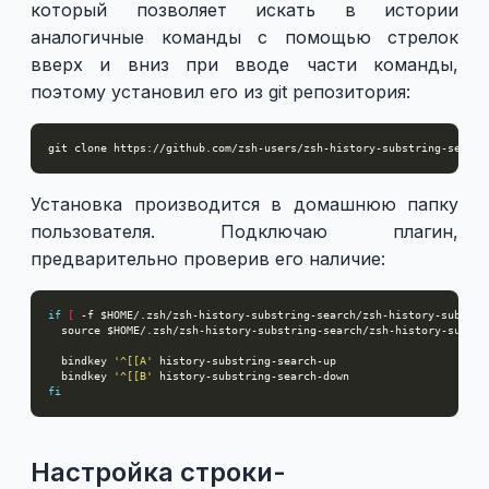
который позволяет искать в истории
аналогичные команды с помощью стрелок
вверх и вниз при вводе части команды,
поэтому установил его из git репозитория:
Установка производится в домашнюю папку
пользователя. Подключаю плагин,
предварительно проверив его наличие:
if
[
 -f $HOME/.zsh/zsh-history-substring-search/zsh-history-substri
  bindkey 
'^[[A'
  bindkey 
'^[[B'
fi
Настройка строки-