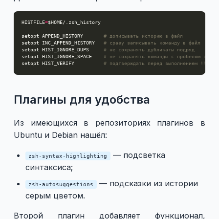
HISTFILE
=
setopt APPEND_HISTORY       
# дописывать историю в файл
setopt INC_APPEND_HISTORY   
# сразу записывать команду в файл
setopt HIST_IGNORE_DUPS     
# не сохранять дубликаты подряд
setopt HIST_IGNORE_SPACE    
# не сохранять команды с пробелом в нач
setopt HIST_VERIFY          
# подтверждать перед выполнением !histo
Плагины для удобства
Из имеющихся в репозиториях плагинов в
Ubuntu и Debian нашёл:
— подсветка
zsh-syntax-highlighting
синтаксиса;
— подсказки из истории
zsh-autosuggestions
серым цветом.
Второй плагин добавляет функционал,