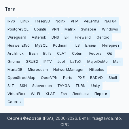
Теги
IPv6
Linux
FreeBSD
Nginx
PHP
Рецепты
NAT64
PostgreSQL
Ubuntu
VPN
Matrix
Synapse
Windows
Wireguard
Asterisk
DNS
EFI
Firewalld
Gentoo
Huawei E150
MySQL
Podman
TLS
Блины
Интернет
Archlinux
Bash
Btrfs
CLAT
Coturn
Fedora
Git
Gnome
GRUB2
IPTV
Jool
LaTeX
MajorDoMo
Man
MariaDB
Microcosm
NetworkManager
Nftables
OpenStreetMap
OpenVPN
Ports
PXE
RADVD
Shell
SIIT
SSH
Subversion
TAYGA
TURN
Unity
VirtualBox
Wi-Fi
XLAT
Zsh
Лепёшки
Пироги
Салаты
Сергей Федотов (FSA)
, 2000-2026. E-mail: fsa@tavda.info.
GPG