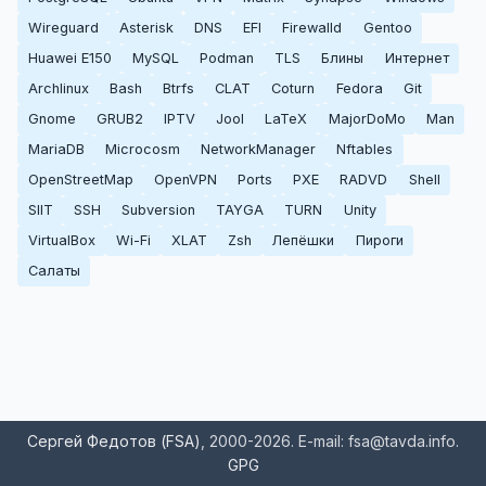
Wireguard
Asterisk
DNS
EFI
Firewalld
Gentoo
Huawei E150
MySQL
Podman
TLS
Блины
Интернет
Archlinux
Bash
Btrfs
CLAT
Coturn
Fedora
Git
Gnome
GRUB2
IPTV
Jool
LaTeX
MajorDoMo
Man
MariaDB
Microcosm
NetworkManager
Nftables
OpenStreetMap
OpenVPN
Ports
PXE
RADVD
Shell
SIIT
SSH
Subversion
TAYGA
TURN
Unity
VirtualBox
Wi-Fi
XLAT
Zsh
Лепёшки
Пироги
Салаты
Сергей Федотов (FSA)
, 2000-2026. E-mail: fsa@tavda.info.
GPG