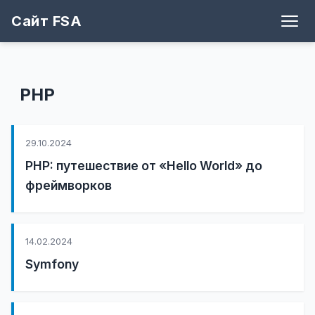
Сайт FSA
Блог
Теги
Игры
Архив
Рецепты
Поддержать
Github
PHP
29.10.2024
PHP: путешествие от «Hello World» до
фреймворков
14.02.2024
Symfony