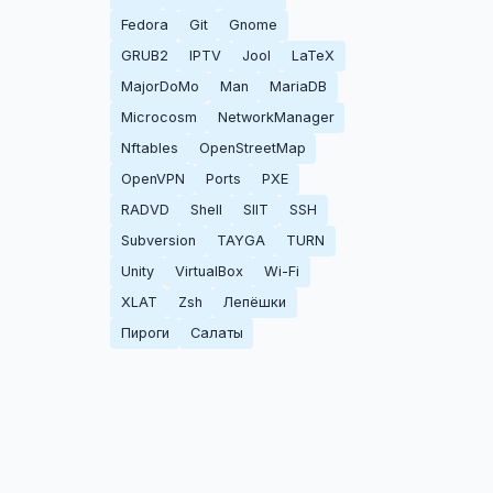
Fedora
Git
Gnome
GRUB2
IPTV
Jool
LaTeX
MajorDoMo
Man
MariaDB
Microcosm
NetworkManager
Nftables
OpenStreetMap
OpenVPN
Ports
PXE
RADVD
Shell
SIIT
SSH
Subversion
TAYGA
TURN
Unity
VirtualBox
Wi-Fi
XLAT
Zsh
Лепёшки
Пироги
Салаты