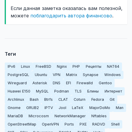
Если данная заметка оказалась вам полезной,
можете
поблагодарить автора финансово
.
Теги
IPv6
Linux
FreeBSD
Nginx
PHP
Рецепты
NAT64
PostgreSQL
Ubuntu
VPN
Matrix
Synapse
Windows
Wireguard
Asterisk
DNS
EFI
Firewalld
Gentoo
Huawei E150
MySQL
Podman
TLS
Блины
Интернет
Archlinux
Bash
Btrfs
CLAT
Coturn
Fedora
Git
Gnome
GRUB2
IPTV
Jool
LaTeX
MajorDoMo
Man
MariaDB
Microcosm
NetworkManager
Nftables
OpenStreetMap
OpenVPN
Ports
PXE
RADVD
Shell