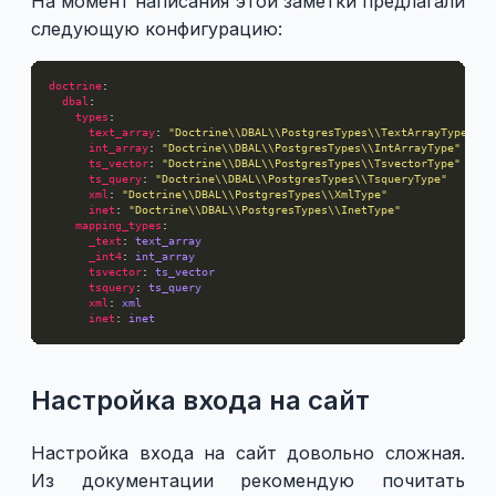
На момент написания этой заметки предлагали
следующую конфигурацию:
doctrine
dbal
types
text_array
: 
"Doctrine\\DBAL\\PostgresTypes\\TextArrayType"
int_array
: 
"Doctrine\\DBAL\\PostgresTypes\\IntArrayType"
ts_vector
: 
"Doctrine\\DBAL\\PostgresTypes\\TsvectorType"
ts_query
: 
"Doctrine\\DBAL\\PostgresTypes\\TsqueryType"
xml
: 
"Doctrine\\DBAL\\PostgresTypes\\XmlType"
inet
: 
"Doctrine\\DBAL\\PostgresTypes\\InetType"
mapping_types
_text
: 
text_array
_int4
: 
int_array
tsvector
: 
ts_vector
tsquery
: 
ts_query
xml
: 
xml
inet
: 
inet
Настройка входа на сайт
Настройка входа на сайт довольно сложная.
Из документации рекомендую почитать