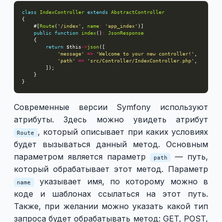
class
IndexController
extends
AbstractController
    #[
Route
(
'/index'
, 
name
:
'app_index'
public
function
index
()
:
JsonResponse
return
 $this
->
json
'message'
=>
'Welcome to your new controller!'
'path'
=>
'src/Controller/IndexController.php'
Современные версии Symfony используют
атрибуты. Здесь можно увидеть атрибут
, который описывает при каких условиях
Route
будет вызываться данный метод. Основным
параметром является параметр
— путь,
path
который обрабатывает этот метод. Параметр
указывает имя, по которому можно в
name
коде и шаблонах ссылаться на этот путь.
Также, при желании можно указать какой тип
запроса будет обрабатывать метод: GET, POST,