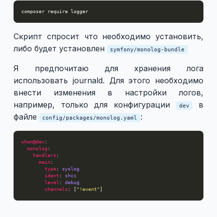
Скрипт спросит что необходимо установить,
либо будет установлен
symfony/monolog-bundle
Я предпочитаю для хранения лога
использовать journald. Для этого необходимо
внести изменения в настройки логов,
например, только для конфигурации
в
dev
файле
:
config/packages/monolog.yaml
when@dev
monolog
handlers
main
type
: 
syslog
ident
: 
shcc
level
: 
debug
channels
: [
"!event"