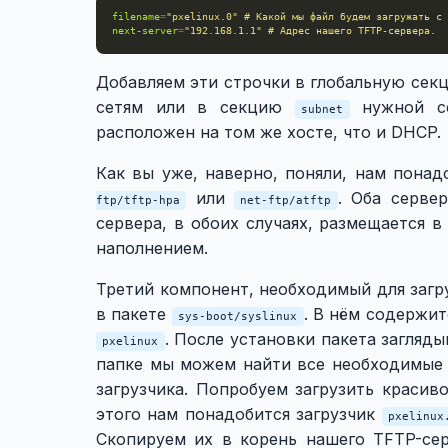
filename
=
"pxelinux.0" # Какой мы файл будем загружать с 
next-server
=
"192.168.1.1" # Адрес нашего TFTP-сервера.
Добавляем эти строчки в глобальную се
сетям или в секцию
нужной с
subnet
расположен на том же хосте, что и DHCP.
Как вы уже, наверно, поняли, нам пона
или
. Оба серве
ftp/tftp-hpa
net-ftp/atftp
сервера, в обоих случаях, размещается 
наполнением.
Третий компонент, необходимый для загруз
в пакете
. В нём содержит
sys-boot/syslinux
. После установки пакета загляд
pxelinux
папке мы можем найти все необходимые 
загрузчика. Попробуем загрузить красив
этого нам понадобится загрузчик
pxelinux
Скопируем их в корень нашего TFTP-се