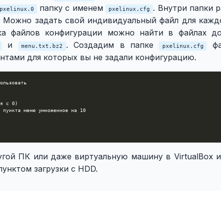
папку с именем
. Внутри папки 
pxelinux.0
pxelinux.cfg
. Можно задать свой индивидуальный файл для каждо
ка файлов конфигурации можно найти в файлах д
и
. Создадим в папке
ф
menu.txt.bz2
pxelinux.cfg
ентами для которых вы не задали конфигурацию.
угой ПК или даже виртуальную машину в VirtualBox 
унктом загрузки с HDD.