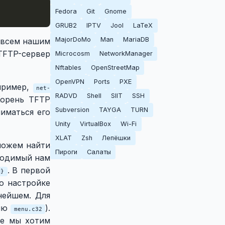
Fedora
Git
Gnome
GRUB2
IPTV
Jool
LaTeX
MajorDoMo
Man
MariaDB
и всем нашим
FTP-сервер
Microcosm
NetworkManager
Nftables
OpenStreetMap
OpenVPN
Ports
PXE
апример,
net-
RADVD
Shell
SIIT
SSH
Корень TFTP
Subversion
TAYGA
TURN
иматься его
Unity
VirtualBox
Wi-Fi
XLAT
Zsh
Лепёшки
 можем найти
Пироги
Салаты
бходимый нам
. В первой
Я}
о настройке
нейшем. Для
еню
).
menu.c32
же мы хотим