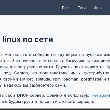
Блог
Теги
Игры
linux по сети
не мог понять и собирал по крупицам на русском язы
 как. Закончилось всё хорошо. Загрузилось красиво
ны для загрузки по сети. Грузить пока ничего не б
т под Gentoo, но пользователи иных дистрибути
воими apt-get, aptitude, rpm, pacman, portmaster и т.
ь, надеюсь вы разберётесь сами.
ить свой DHCP-сервер. Обычно я использую
net-misc/d
о мы будем грузить по сети и с какого сервера.