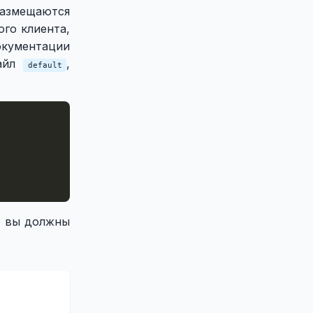
размещаются
го клиента,
окументации
айл
,
default
и вы должны