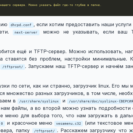
нашего сервера. Можно указать файл где-то глубже в папке.
кцию
, если хотим предоставить наши услуг
dhcpd.conf
ети.
можно не указывать, если ваш T
next-server
добится ещё и TFTP-сервер. Можно использовать, н
ра ставятся без проблем, настройки минимальные. 
в
. Запускаем наш TFTP-сервер и начнём зан
/tftproot/
ки по сети, как ни странно, загрузчик linux. Его мы
ся множество разных загрузчиков, в том числе, нео
ываем в
и
/usr/share/syslinux
/usr/share/doc/syslinux-{ВЕРСИ
нам файлы, а во второй можно узнать подробности 
ое меню для выбора того, что нам загружать в даль
и красочное меню
(или текстовое м
.0
vesamenu.c32
рвера, папку
. Расскажем загрузчику что 
/tftproot/