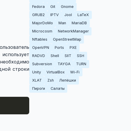
Fedora
Git
Gnome
GRUB2
IPTV
Jool
LaTeX
MajorDoMo
Man
MariaDB
Microcosm
NetworkManager
Nftables
OpenStreetMap
ользователь
OpenVPN
Ports
PXE
р использует
RADVD
Shell
SIIT
SSH
 необходимо
Subversion
TAYGA
TURN
дной строки
Unity
VirtualBox
Wi-Fi
XLAT
Zsh
Лепёшки
Пироги
Салаты