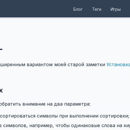
Блог
Теги
Игры
L
асширенным вариантом моей старой заметки
Установк
х
обратить внимание на два параметра:
ут сортироваться символы при выполнении сортировки;
ов символов, например, чтобы одинаковые слова на к