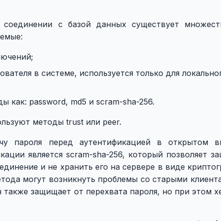
и соединении с базой данных существует множес
уемые:
лючений;
зователя в системе, используется только для локально
ы как: password, md5 и scram-sha-256.
ьзуют методы trust или peer.
ачу пароля перед аутентификацией в открытом в
ации является scram-sha-256, который позволяет за
единение и не хранить его на сервере в виде крипто
етода могут возникнуть проблемы со старыми клиента
 также защищает от перехвата пароля, но при этом 