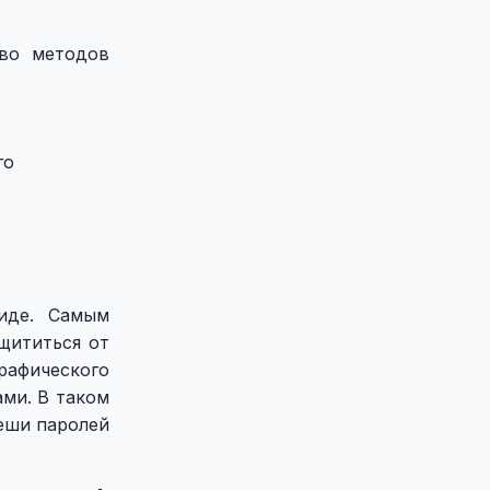
тво методов
го
иде. Самым
щититься от
графического
ми. В таком
хеши паролей