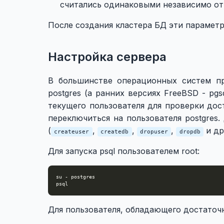
считались одинаковыми независимо от 
После создания кластера БД эти парамет
Настройка сервера
В большинстве операционных систем пр
postgres (а ранних версиях FreeBSD - pg
текущего пользователя для проверки дос
переключиться на пользователя postgres
(
,
,
,
и др
createuser
createdb
dropuser
dropdb
Для запуска psql пользователем root:
Для пользователя, обладающего достаточ