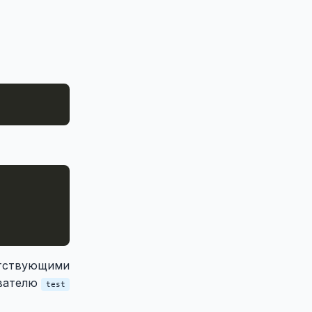
етствующими
ователю
test