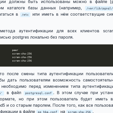
ции должны быть использованы можно в файле [pg
ом каталоге базы данных (например,
/var/lib/pgsql
агаться в
или иметь в нём соответствущие си
/etc
метода аутентификации для всех клиентов scram
сью postgres локально без пароля.
то после смены типа аутентификации пользовател
бы дать пользователям возможность самостоятель
6 необходимо перед изменением типа аутентификац
в файл
. В этом случае при устан
6'
postgresql.conf
ормате, но при этом пользователь будет иметь 
5 и со старым паролем. После того, как все пользов
ификации в файле
на
.
pg_hba.conf
scram-sha-256