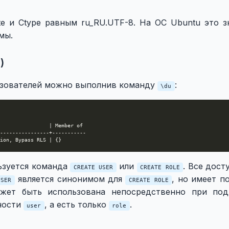
te и Ctype равным ru_RU.UTF-8. На ОС Ubuntu это з
мы.
)
ьзователей можно выполнив команду
:
\du
ьзуется команда
или
. Все дос
CREATE USER
CREATE ROLE
является синонимом для
, но имеет п
USER
CREATE ROLE
может быть использована непосредственно при по
щности
, а есть только
.
user
role