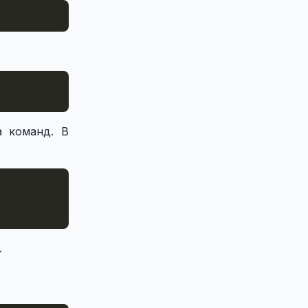
а команд. В
.