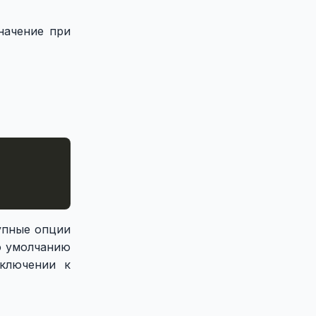
начение при
тупные опции
о умолчанию
дключении к