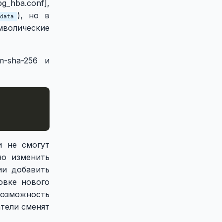
_hba.conf],
), но в
/data
мволические
-sha-256 и
и не смогут
но изменить
ии добавить
овке нового
возможность
атели сменят