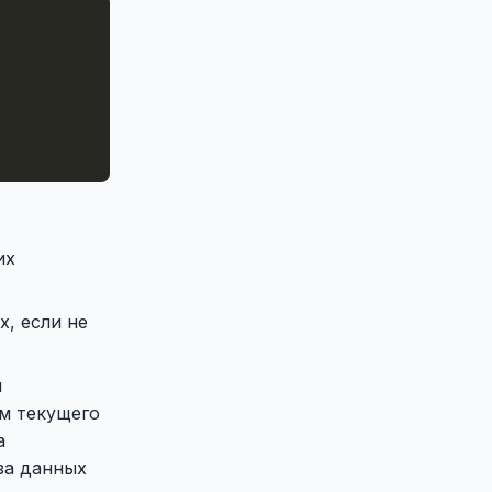
их
, если не
и
ем текущего
а
за данных