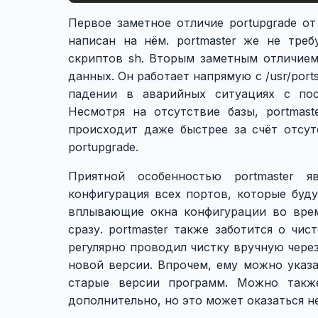
Первое заметное отличие portupgrade от 
написан на нём. portmaster же не треб
скриптов sh. Вторым заметным отличием 
данных. Он работает напрямую с /usr/port
падении в аварийных ситуациях с пос
Несмотря на отсутствие базы, portmas
происходит даже быстрее за счёт отсут
portupgrade.
Приятной особенностью portmaster я
конфигурация всех портов, которые буду
вплывающие окна конфигурации во врем
сразу. portmaster также заботится о чисто
регулярно проводил чистку вручную через 
новой версии. Впрочем, ему можно указа
старые версии программ. Можно такж
дополнительно, но это может оказаться н