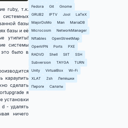
Fedora
Git
Gnome
е ruby, т.к.
GRUB2
IPTV
Jool
LaTeX
р системных
MajorDoMo
Man
MariaDB
ванной базы
ях базы и её
Microcosm
NetworkManager
е утилиты!
Nftables
OpenStreetMap
ние системы
OpenVPN
Ports
PXE
 это было в
RADVD
Shell
SIIT
SSH
Subversion
TAYGA
TURN
оизводится
Unity
VirtualBox
Wi-Fi
ь караулить
XLAT
Zsh
Лепёшки
жно сделать
Пироги
Салаты
ortupgrade я
ле установки
d - удалять
вая ничего