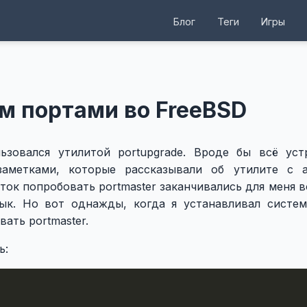
Блог
Теги
Игры
ем портами во FreeBSD
ьзовался утилитой portupgrade. Вроде бы всё уст
заметками, которые рассказывали об утилите с 
ток попробовать portmaster заканчивались для меня 
вык. Но вот однажды, когда я устанавливал систе
ать portmaster.
ь: