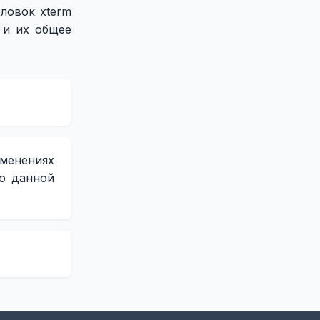
оловок xterm
 и их общее
менениях
о данной