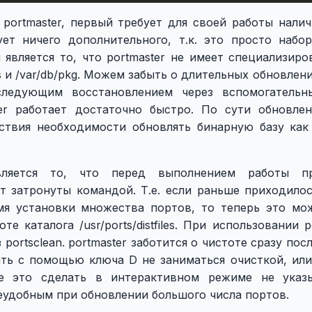
portmaster, первый требует для своей работы наличи
ует ничего дополнительного, т.к. это просто набо
является то, что portmaster не имеет специализиро
s и /var/db/pkg. Можем забыть о длительных обновлени
ледующим восстановлением через вспомогательны
ter работает достаточно быстро. По сути обновле
ствия необходимости обновлять бинарную базу как
вляется то, что перед выполнением работы пр
т затронуты командой. Т.е. если раньше приходилос
я установки множества портов, то теперь это мо
те каталога /usr/ports/distfiles. При использовании p
portsclean. portmaster заботится о чистоте сразу пос
ть с помощью ключа D не заниматься очисткой, или 
е это сделать в интерактивном режиме не указы
еудобным при обновлении большого числа портов.