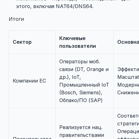
этого, включая NAT64/DNS64.
Итоги
Ключевые
Сектор
Основна
пользователи
Операторы моб.
связи (DT, Orange и
Эффекти
др.), IoT,
Масштаб
Компании ЕС
Промышленный IoT
Модерни
(Bosch, Siemens),
Снижени
Облако/ПО (SAP)
Соответ
стратеги
Реализуется нац.
Операци
правительствами