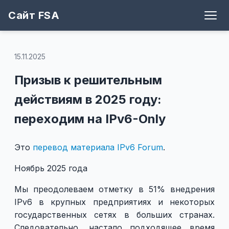
Сайт FSA
Блог
Теги
Игры
Архив
Рецепты
Поддержать
Github
15.11.2025
Призыв к решительным
действиям в 2025 году:
переходим на IPv6-Only
Это
перевод материала IPv6 Forum
.
Ноябрь 2025 года
Мы преодолеваем отметку в 51% внедрения
IPv6 в крупных предприятиях и некоторых
государственных сетях в больших странах.
Следовательно, настало подходящее время