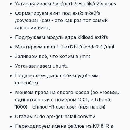
Устанавливаем /usr/ports/sysutils/e2fsprogs
Форматируем винт под ext2: mke2fs
/dev/da0s1 (da0 - это как раз тот самый
внешний винт)
Подгружаем модуль ядра kldload ext2fs
Монтируем mount -t ext2fs /dev/da0s1 /mnt
Заливаем всё, что хотим в /mnt
Устанавливаем ubuntu
Подключаем диск любым удобным
способом.
Меняем права на своего юзера (во FreeBSD
единственный с номером 1001, в Ubuntu
1000) - chmod -R user:user (имя папки)
Ставим sudo apt-get install convmv
Перекодируем имена файлов из KOI8-R в