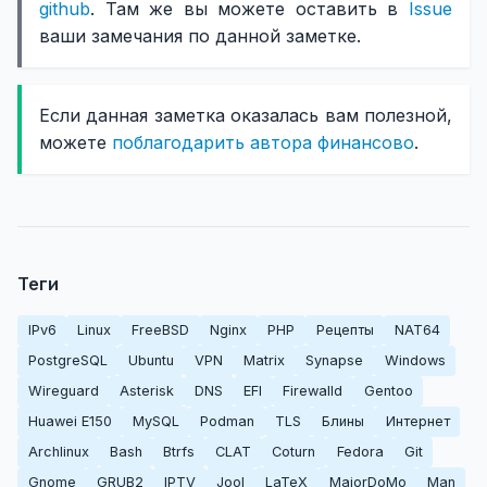
github
. Там же вы можете оставить в
Issue
ваши замечания по данной заметке.
Если данная заметка оказалась вам полезной,
можете
поблагодарить автора финансово
.
Теги
IPv6
Linux
FreeBSD
Nginx
PHP
Рецепты
NAT64
PostgreSQL
Ubuntu
VPN
Matrix
Synapse
Windows
Wireguard
Asterisk
DNS
EFI
Firewalld
Gentoo
Huawei E150
MySQL
Podman
TLS
Блины
Интернет
Archlinux
Bash
Btrfs
CLAT
Coturn
Fedora
Git
Gnome
GRUB2
IPTV
Jool
LaTeX
MajorDoMo
Man