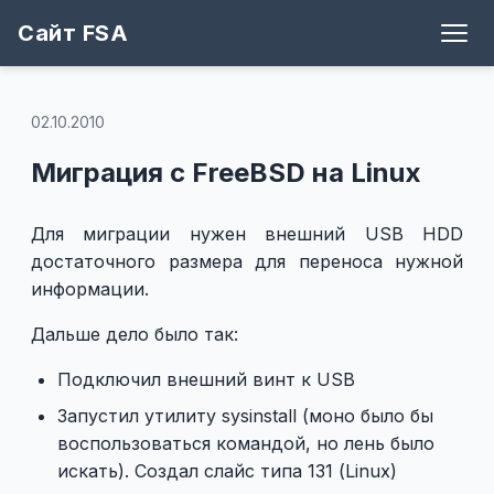
Сайт FSA
Блог
Теги
Игры
Архив
Рецепты
Поддержать
Github
02.10.2010
Миграция с FreeBSD на Linux
Для миграции нужен внешний USB HDD
достаточного размера для переноса нужной
информации.
Дальше дело было так:
Подключил внешний винт к USB
Запустил утилиту sysinstall (моно было бы
воспользоваться командой, но лень было
искать). Создал слайс типа 131 (Linux)